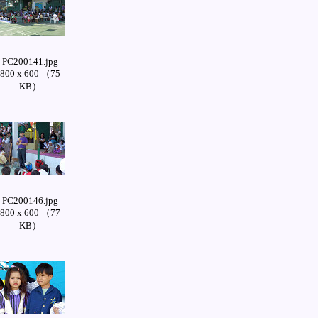
PC200141.jpg
800 x 600 （75
KB）
PC200146.jpg
800 x 600 （77
KB）