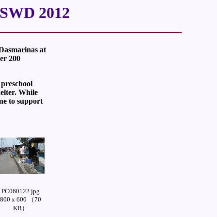
 DSWD 2012
 Dasmarinas at
ver 200
 preschool
elter. While
ne to support
PC060122.jpg
800 x 600 （70
KB）