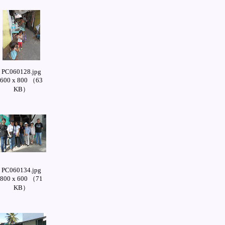
PC060128.jpg
600 x 800 （63
KB）
PC060134.jpg
800 x 600 （71
KB）