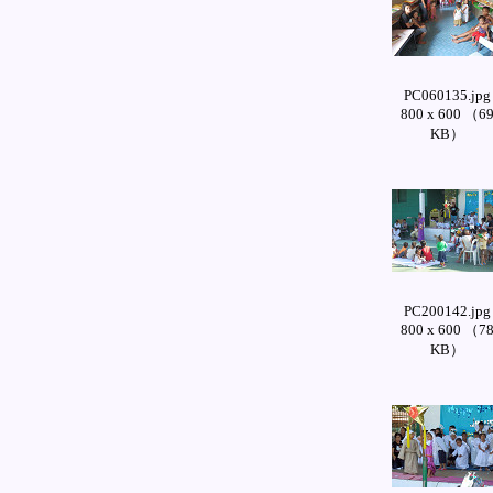
PC060135.jpg
800 x 600 （6
KB）
PC200142.jpg
800 x 600 （7
KB）