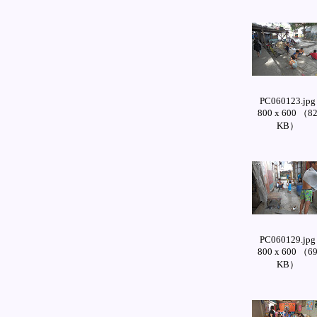
PC060123.jpg
800 x 600 （8
KB）
PC060129.jpg
800 x 600 （6
KB）