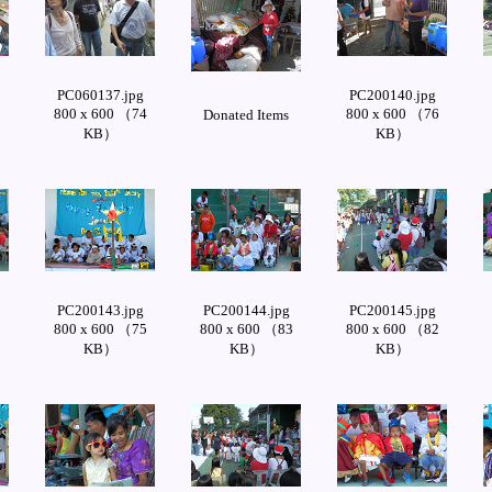
PC060137.jpg
PC200140.jpg
9
800 x 600 （74
800 x 600 （76
Donated Items
KB）
KB）
PC200143.jpg
PC200144.jpg
PC200145.jpg
8
800 x 600 （75
800 x 600 （83
800 x 600 （82
KB）
KB）
KB）