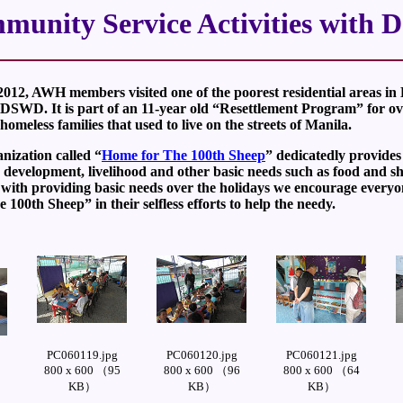
nity Service Activities with
012, AWH members visited one of the poorest residential areas in
f DSWD. It is part of an 11-year old “Resettlement Program” for o
homeless families that used to live on the streets of Manila.
nization called “
Home for The 100th Sheep
” dedicatedly provides
development, livelihood and other basic needs such as food and sh
with providing basic needs over the holidays we encourage everyo
100th Sheep” in their selfless efforts to help the needy.
PC060119.jpg
PC060120.jpg
PC060121.jpg
800 x 600 （95
800 x 600 （96
800 x 600 （64
KB）
KB）
KB）