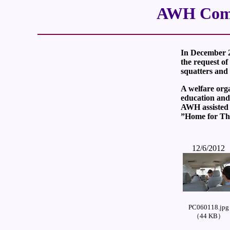
AWH Commu
In December 2
the request o
squatters and 
A welfare orga
education and 
AWH assisted 
”Home for The 
12/6/2012
PC060118.jpg
（44 KB）